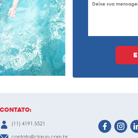
Contato:
(11) 4191.5521
contato@clorup.com.br